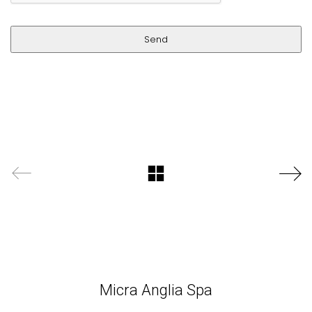
Send
This
field
should
be
left
blank
Micra Anglia Spa